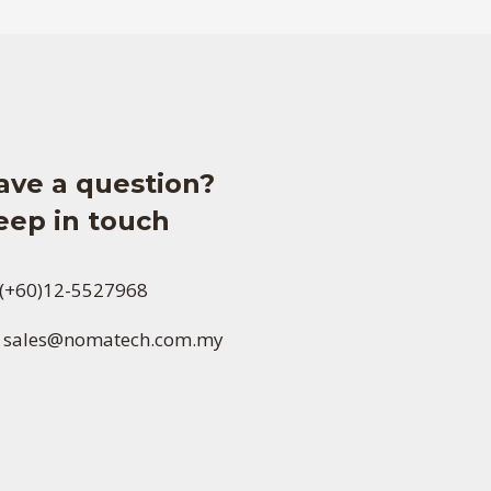
ave a question?
eep in touch
(+60)12-5527968
sales@nomatech.com.my