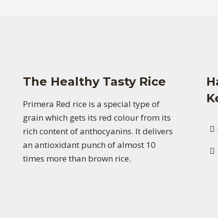
The Healthy Tasty Rice
H
K
Primera Red rice is a special type of
grain which gets its red colour from its
rich content of anthocyanins. It delivers
an antioxidant punch of almost 10
times more than brown rice.