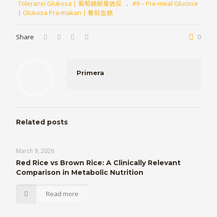
Toleransi Glukosa | 葡萄糖耐量效应
.
#9 – Pre-meal Glucose
| Glukosa Pra-makan | 餐前血糖
Share
0
Primera
Related posts
March 9, 2026
Red Rice vs Brown Rice: A Clinically Relevant
Comparison in Metabolic Nutrition
Read more