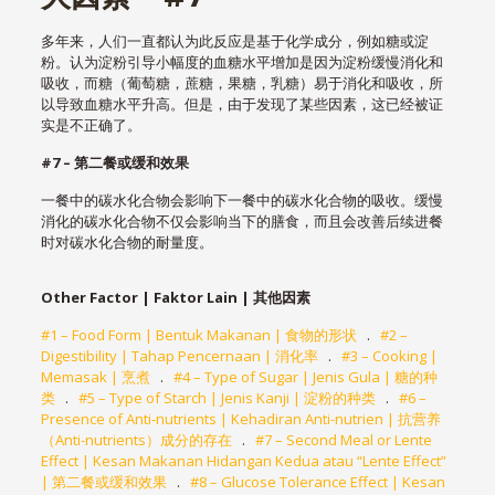
多年来，人们一直都认为此反应是基于化学成分，例如糖或淀
粉。认为淀粉引导小幅度的血糖水平增加是因为淀粉缓慢消化和
吸收，而糖（葡萄糖，蔗糖，果糖，乳糖）易于消化和吸收，所
以导致血糖水平升高。但是，由于发现了某些因素，这已经被证
实是不正确了。
#7 –
第二餐或缓和效果
一餐中的碳水化合物会影响下一餐中的碳水化合物的吸收。缓慢
消化的碳水化合物不仅会影响当下的膳食，而且会改善后续进餐
时对碳水化合物的耐量度。
Other Factor | Faktor Lain |
其他因素
#1 – Food Form | Bentuk Makanan | 食物的形状
.
#2 –
Digestibility | Tahap Pencernaan | 消化率
.
#3 – Cooking |
Memasak | 烹煮
.
#4 – Type of Sugar | Jenis Gula | 糖的种
类
.
#5 – Type of Starch | Jenis Kanji | 淀粉的种类
.
#6 –
Presence of Anti-nutrients | Kehadiran Anti-nutrien | 抗营养
（Anti-nutrients）成分的存在
.
#7 – Second Meal or Lente
Effect | Kesan Makanan Hidangan Kedua atau “Lente Effect”
| 第二餐或缓和效果
.
#8 – Glucose Tolerance Effect | Kesan