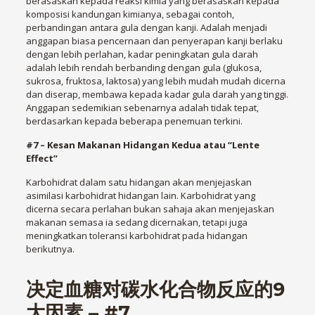
berasaskan kepada reaksi kimia yang berasaskan kepada
komposisi kandungan kimianya, sebagai contoh,
perbandingan antara gula dengan kanji. Adalah menjadi
anggapan biasa pencernaan dan penyerapan kanji berlaku
dengan lebih perlahan, kadar peningkatan gula darah
adalah lebih rendah berbanding dengan gula (glukosa,
sukrosa, fruktosa, laktosa) yang lebih mudah mudah dicerna
dan diserap, membawa kepada kadar gula darah yang tinggi.
Anggapan sedemikian sebenarnya adalah tidak tepat,
berdasarkan kepada beberapa penemuan terkini.
#7 – Kesan Makanan Hidangan Kedua atau “Lente
Effect”
Karbohidrat dalam satu hidangan akan menjejaskan
asimilasi karbohidrat hidangan lain. Karbohidrat yang
dicerna secara perlahan bukan sahaja akan menjejaskan
makanan semasa ia sedang dicernakan, tetapi juga
meningkatkan toleransi karbohidrat pada hidangan
berikutnya.
决定血糖对碳水化合物反应的9
大因素 – #7