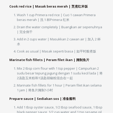
Cook red rice | Masak beras merah | 烹煮红米饭
Wash 1 cup Primera red rice | Cuci 1 cawan Primera
beras merah | 洗 1 杯Primera 红米
Drain the water completely | Buangkan air sepenuhnya
| 完全倒干
Add in 2 cups water | Masukkan 2 cawan air | 加入 2 杯
水
Cook as usual | Masak seperti biasa | 如平时般煮饭
Marinate fish fillets | Peram filet ikan | 腌制鱼片
Mix 2 tbsp corn flour with 1 tsp pepper | Campurkan 2
sudu besar tepung jagung dengan 1 sudu kecil lada | 将
2汤匙玉米粉和1汤匙胡椒粉混合在一起
Marinate fish fillets for 1 hour | Peram filet ikan selama
1 jam | 将鱼片腌制1小时
Prepare sauce | Sediakan sos | 准备酱料
Add 1 tbsp oyster sauce, 1/2 tbsp seafood sauce, 1 tbsp
black pepper sauce, 1/2 cup water and 1 tsp sesame oil