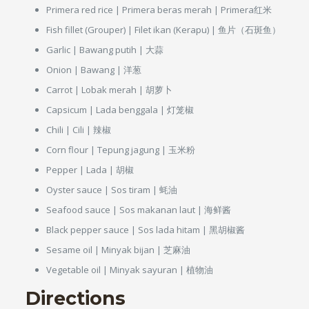
Primera red rice | Primera beras merah | Primera红米
Fish fillet (Grouper) | Filet ikan (Kerapu) | 鱼片（石斑鱼）
Garlic | Bawang putih | 大蒜
Onion | Bawang | 洋葱
Carrot | Lobak merah | 胡萝卜
Capsicum | Lada benggala | 灯笼椒
Chili | Cili | 辣椒
Corn flour | Tepung jagung | 玉米粉
Pepper | Lada | 胡椒
Oyster sauce | Sos tiram | 蚝油
Seafood sauce | Sos makanan laut | 海鲜酱
Black pepper sauce | Sos lada hitam | 黑胡椒酱
Sesame oil | Minyak bijan | 芝麻油
Vegetable oil | Minyak sayuran | 植物油
Directions