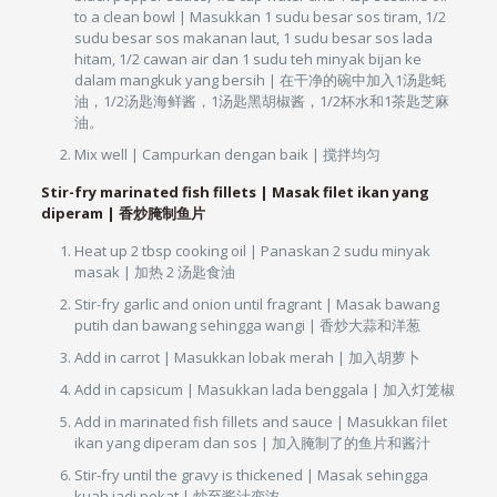
to a clean bowl | Masukkan 1 sudu besar sos tiram, 1/2
sudu besar sos makanan laut, 1 sudu besar sos lada
hitam, 1/2 cawan air dan 1 sudu teh minyak bijan ke
dalam mangkuk yang bersih | 在干净的碗中加入1汤匙蚝
油，1/2汤匙海鲜酱，1汤匙黑胡椒酱，1/2杯水和1茶匙芝麻
油。
Mix well | Campurkan dengan baik | 搅拌均匀
Stir-fry marinated fish fillets | Masak filet ikan yang
diperam | 香炒腌制鱼片
Heat up 2 tbsp cooking oil | Panaskan 2 sudu minyak
masak | 加热 2 汤匙食油
Stir-fry garlic and onion until fragrant | Masak bawang
putih dan bawang sehingga wangi | 香炒大蒜和洋葱
Add in carrot | Masukkan lobak merah | 加入胡萝卜
Add in capsicum | Masukkan lada benggala | 加入灯笼椒
Add in marinated fish fillets and sauce | Masukkan filet
ikan yang diperam dan sos | 加入腌制了的鱼片和酱汁
Stir-fry until the gravy is thickened | Masak sehingga
kuah jadi pekat | 炒至酱汁变浓