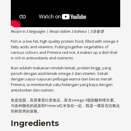
Recipe in 3 languages | Resipi dalam 3 bahasa | 3语食谱
Fish is a low-fat, high quality protein food, filled with omega-3
fatty acids and vitamins. Putting together vegetables of
various colours and Primera red rice, it makes up a dish that
is rich in antioxidants and nutrients.
Ikan adalah makanan rendah lemak, protein tinggi, yang
penuh dengan asid lemak omega-3 dan vitamin. Sekali
dengan sayur-sayuran pelbagai warna dan beras merah
Primera, ia membentuk satu hidangan yang kaya dengan
antioksidan dan nutrien.
鱼是低脂，高质量蛋白质食品，富含omega-3脂肪酸和维生素。
与各种颜色的蔬菜和Primera红米加在一起，既是一碟富含抗氧化
剂和营养的菜肴。
Ingredients