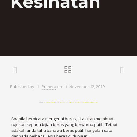
Kesihatan
Published by
Primera
on
November 12, 2019
Apabila berbicara mengenai beras, kita akan membuat
rujukan kepada bijian beras yang berwarna putih. Tetapi
adakah anda tahu bahawa beras putih hanyalah satu
daripada pelbagai jenis beras di dunia ini?