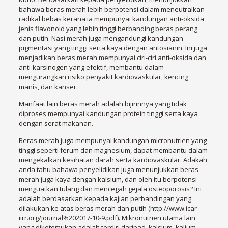
bahawa beras merah lebih berpotensi dalam meneutralkan
radikal bebas kerana ia mempunyai kandungan anti-oksida
jenis flavonoid yang lebih tinggi berbanding beras perang
dan putih. Nasi merah juga mengandungi kandungan
pigmentasi yang tinggi serta kaya dengan antosianin. Ini juga
menjadikan beras merah mempunyai ciri-ciri anti-oksida dan
anti-karsinogen yang efektif, membantu dalam
mengurangkan risiko penyakit kardiovaskular, kencing
manis, dan kanser.
Manfaat lain beras merah adalah bijirinnya yang tidak
diproses mempunyai kandungan protein tinggi serta kaya
dengan serat makanan.
Beras merah juga mempunyai kandungan micronutrien yang
tinggi seperti ferum dan magnesium, dapat membantu dalam
mengekalkan kesihatan darah serta kardiovaskular. Adakah
anda tahu bahawa penyelidikan juga menunjukkan beras
merah juga kaya dengan kalsium, dan oleh itu berpotensi
menguatkan tulang dan mencegah gejala osteoporosis? Ini
adalah berdasarkan kepada kajian perbandingan yang
dilakukan ke atas beras merah dan putih (http://www.icar-
iirr.org/journal%202017-10-9.pdf). Mikronutrien utama lain
yang diketemukan adalah terdiri daripad kalsium, kalium,