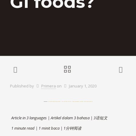
GI foods?
Published by
Primera
on
January 1, 2020
Article in 3 languages | Artikel dalam 3 bahasa | 3语短文
1 minute read | 1 minit baca | 1分钟阅读